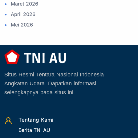
Maret 2026
15. Upacara
April 2026
16. Sertijab
Mei 2026
17. Potensi Kedirgantaraan
Juni 2026
18. Kegiatan Kedirgantaraan
Juli 2026
19. Agenda TNI
Agustus 2026
20. Agenda TNI AU
September 2025
21. Latihan TNI AU
Situs Resmi Tentara Nasional Indonesia
Oktober 2025
22. Latihan TNI
Angkatan Udara. Dapatkan informasi
November 2025
23. Operasi TNI
selengkapnya pada situs ini.
Desember 2025
24. Operasi TNI AU
25. Agenda PIA Ardhya Garini
26. Agenda Yasarini
Tentang Kami
27. Politik
Berita TNI AU