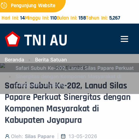
Pengunjung Website
Hari Ini:
14
Minggu Ini:
110
Bulan Ini:
158
Tahun Ini:
5,267
Beranda
Berita Satuan
Safari Subuh Ke-202, Lanud Silas Papare Perkuat
Sinergitas dengan Komponen Masyarakat di
Safari Subuh Ke-202, Lanud Silas
Kabupaten Jayapura
Papare Perkuat Sinergitas dengan
Komponen Masyarakat di
Kabupaten Jayapura
Oleh:
Silas Papare
13-05-2026