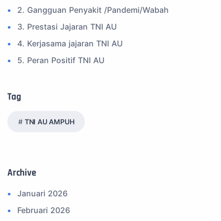
2. Gangguan Penyakit /Pandemi/Wabah
3. Prestasi Jajaran TNI AU
4. Kerjasama jajaran TNI AU
5. Peran Positif TNI AU
6. Kegiatan Inspiratif
7. Spam Bukan Berita TNI
Tag
8. SPAM Sosial Media
TNI AU AMPUH
9. Tni au
10. Masalah anggota TNI AU
11. Info Operasi dan Latihan
Archive
12. Federasi Aero Sport Indonesia
Januari 2026
13. Satuan Karya Dirgantara - Pramuka
Februari 2026
14. Komite Olahraga Militer Indonesia (komi)