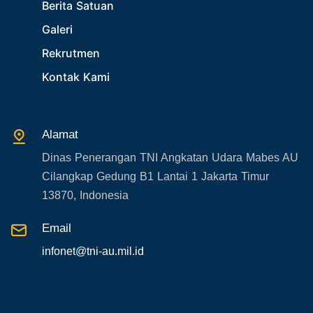
28. Bukan Berita TNI AU
Berita Satuan
29. Akademik
Galeri
30. Organisasi TNI
Rekrutmen
31. SPAM
Kontak Kami
32. Agenda KASAU
33. Agenda Presiden
Alamat
34. Agenda Kabupaten/Kota
Dinas Penerangan TNI Angkatan Udara Mabes AU
35. Gangguan bandara
Cilangkap Gedung B1 Lantai 1 Jakarta Timur
36. Kecelakaan pesawat TNI
13870, Indonesia
37. Kecelakaan pesawat swasta
Email
38. Bencana Alam
infonet@tni-au.mil.id
39. Gangguan KAMTIBMAS