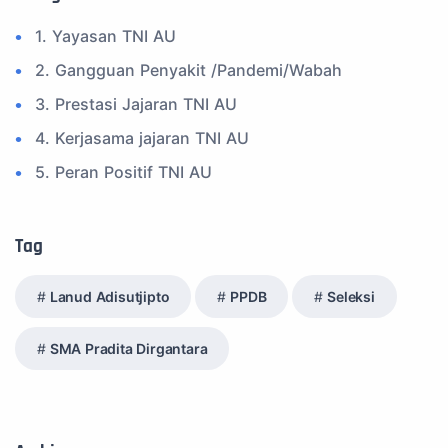
1. Yayasan TNI AU
2. Gangguan Penyakit /Pandemi/Wabah
3. Prestasi Jajaran TNI AU
4. Kerjasama jajaran TNI AU
5. Peran Positif TNI AU
6. Kegiatan Inspiratif
7. Spam Bukan Berita TNI
Tag
8. SPAM Sosial Media
Lanud Adisutjipto
PPDB
Seleksi
9. Tni au
10. Masalah anggota TNI AU
SMA Pradita Dirgantara
11. Info Operasi dan Latihan
12. Federasi Aero Sport Indonesia
13. Satuan Karya Dirgantara - Pramuka