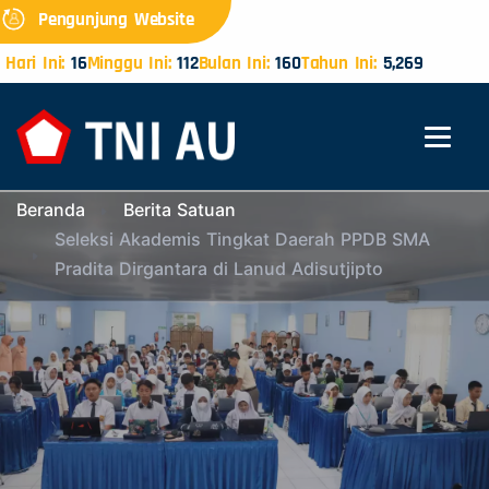
Pengunjung Website
Hari Ini:
16
Minggu Ini:
112
Bulan Ini:
160
Tahun Ini:
5,269
Beranda
Berita Satuan
Seleksi Akademis Tingkat Daerah PPDB SMA
Pradita Dirgantara di Lanud Adisutjipto