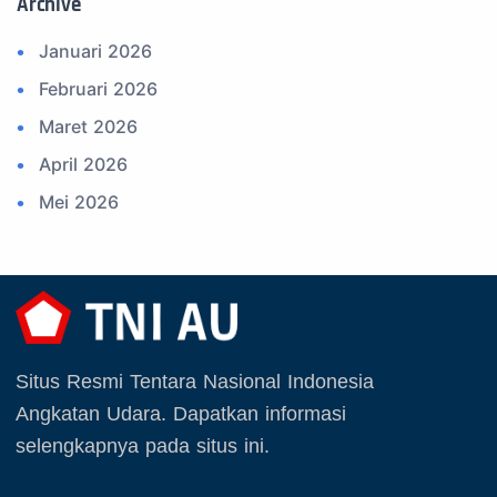
Archive
14. Komite Olahraga Militer Indonesia (komi)
Januari 2026
15. Upacara
Februari 2026
16. Sertijab
Maret 2026
17. Potensi Kedirgantaraan
April 2026
18. Kegiatan Kedirgantaraan
Mei 2026
19. Agenda TNI
Juni 2026
20. Agenda TNI AU
Juli 2026
21. Latihan TNI AU
Agustus 2026
22. Latihan TNI
September 2025
23. Operasi TNI
Situs Resmi Tentara Nasional Indonesia
Oktober 2025
24. Operasi TNI AU
Angkatan Udara. Dapatkan informasi
November 2025
selengkapnya pada situs ini.
25. Agenda PIA Ardhya Garini
Desember 2025
26. Agenda Yasarini