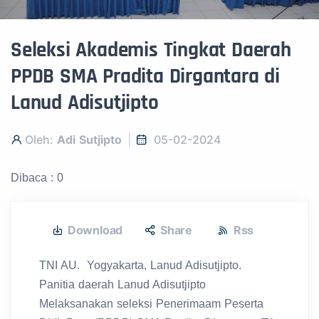
Seleksi Akademis Tingkat Daerah
PPDB SMA Pradita Dirgantara di
Lanud Adisutjipto
Oleh:
Adi Sutjipto
05-02-2024
Dibaca : 0
Download
Share
Rss
TNI AU. Yogyakarta, Lanud Adisutjipto.
Panitia daerah Lanud Adisutjipto
Melaksanakan seleksi Penerimaam Peserta