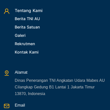
27. Politik
Tentang Kami
28. Bukan Berita TNI AU
Berita TNI AU
29. Akademik
Berita Satuan
30. Organisasi TNI
Galeri
31. SPAM
Rekrutmen
32. Agenda KASAU
Kontak Kami
33. Agenda Presiden
34. Agenda Kabupaten/Kota
Alamat
35. Gangguan bandara
Dinas Penerangan TNI Angkatan Udara Mabes AU
36. Kecelakaan pesawat TNI
Cilangkap Gedung B1 Lantai 1 Jakarta Timur
37. Kecelakaan pesawat swasta
13870, Indonesia
38. Bencana Alam
Email
39. Gangguan KAMTIBMAS