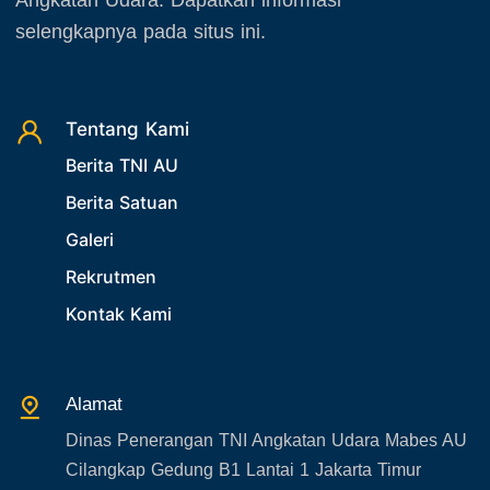
November 2025
23. Operasi TNI
selengkapnya pada situs ini.
Desember 2025
24. Operasi TNI AU
25. Agenda PIA Ardhya Garini
26. Agenda Yasarini
Tentang Kami
Berita TNI AU
27. Politik
Berita Satuan
28. Bukan Berita TNI AU
Galeri
29. Akademik
Rekrutmen
30. Organisasi TNI
Kontak Kami
31. SPAM
32. Agenda KASAU
33. Agenda Presiden
Alamat
34. Agenda Kabupaten/Kota
Dinas Penerangan TNI Angkatan Udara Mabes AU
35. Gangguan bandara
Cilangkap Gedung B1 Lantai 1 Jakarta Timur