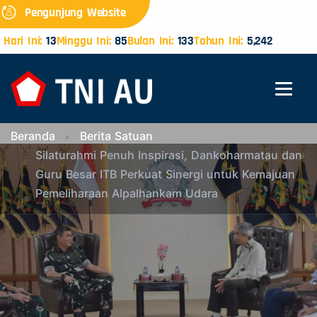
Pengunjung Website
Hari Ini:
13
Minggu Ini:
85
Bulan Ini:
133
Tahun Ini:
5,242
Beranda
Berita Satuan
Silaturahmi Penuh Inspirasi, Dankoharmatau dan
Guru Besar ITB Perkuat Sinergi untuk Kemajuan
Pemeliharaan Alpalhankam Udara