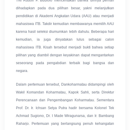
TNI Rudolf P. Buulolo menceritakan bahwa dirinya pernah
dihadapkan pada dua pilihan besar, yakni melanjutkan
pendidikan di Akademi Angkatan Udara (AAU) atau menjadi
mahasiswa ITB. Takdir kemudian membawanya memilih AAU
karena hasil seleksi diumumkan lebih dahulu. Beberapa hari
kemudian, ia juga dinyatakan lulus sebagai calon
mahasiswa ITB. Kisah tersebut menjadi bukti bahwa setiap
pilihan yang diambil dengan keyakinan dapat mengantarkan
seseorang pada pengabdian terbaik bagi bangsa dan
negara.
Dalam pertemuan tersebut, Dankoharmatau didampingi oleh
Wakil Komandan Koharmatau, Kapok Sahli, serta Direktur
Perencanaan dan Pengembangan Koharmatau. Sementara
Prof. Dr. Ir. Ichsan Setya Putra hadir bersama Kolonel Tek
Achmad Sugiono, Dr. I Made Wiragunarsa, dan Ir. Bambang
Raharjo. Pertemuan yang berlangsung penuh kehangatan