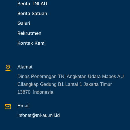
Berita TNI AU
35. Gangguan bandara
Berita Satuan
36. Kecelakaan pesawat TNI
Galeri
37. Kecelakaan pesawat swasta
Rekrutmen
38. Bencana Alam
Kontak Kami
39. Gangguan KAMTIBMAS
Alamat
Dinas Penerangan TNI Angkatan Udara Mabes AU
Cilangkap Gedung B1 Lantai 1 Jakarta Timur
13870, Indonesia
Email
infonet@tni-au.mil.id