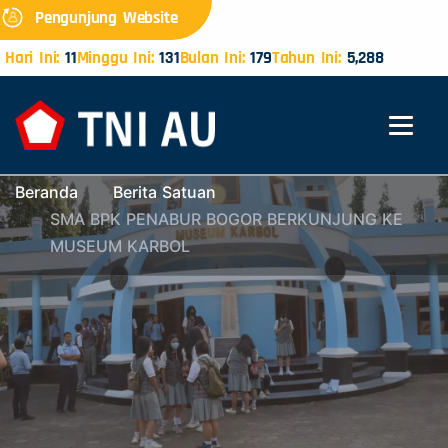
Pengunjung Website
Hari Ini:
11
Minggu Ini:
131
Bulan Ini:
179
Tahun Ini:
5,288
Beranda
Berita Satuan
SMA BPK PENABUR BOGOR BERKUNJUNG KE
MUSEUM KARBOL