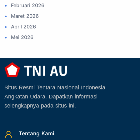
Februari 2026
22. Latihan TNI
Maret 2026
23. Operasi TNI
April 2026
24. Operasi TNI AU
Mei 2026
25. Agenda PIA Ardhya Garini
Juni 2026
26. Agenda Yasarini
Juli 2026
27. Politik
Agustus 2026
28. Bukan Berita TNI AU
September 2025
29. Akademik
Situs Resmi Tentara Nasional Indonesia
Oktober 2025
30. Organisasi TNI
Angkatan Udara. Dapatkan informasi
November 2025
31. SPAM
selengkapnya pada situs ini.
Desember 2025
32. Agenda KASAU
33. Agenda Presiden
Tentang Kami
34. Agenda Kabupaten/Kota