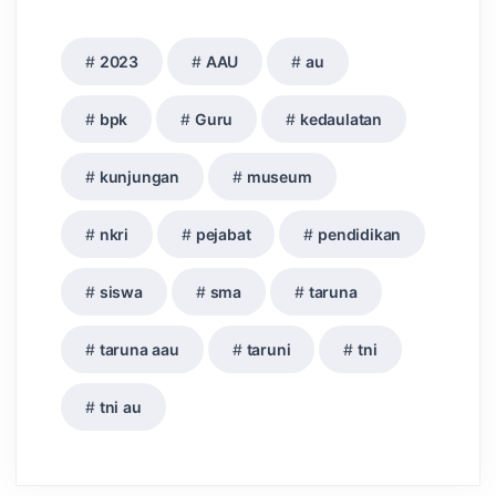
2023
AAU
au
bpk
Guru
kedaulatan
kunjungan
museum
nkri
pejabat
pendidikan
siswa
sma
taruna
taruna aau
taruni
tni
tni au