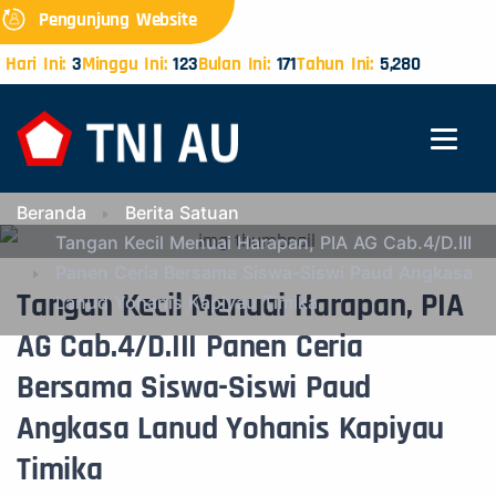
Pengunjung Website
Hari Ini:
3
Minggu Ini:
123
Bulan Ini:
171
Tahun Ini:
5,280
Beranda
Berita Satuan
Tangan Kecil Menuai Harapan, PIA AG Cab.4/D.III
Panen Ceria Bersama Siswa-Siswi Paud Angkasa
Tangan Kecil Menuai Harapan, PIA
Lanud Yohanis Kapiyau Timika
AG Cab.4/D.III Panen Ceria
Bersama Siswa-Siswi Paud
Angkasa Lanud Yohanis Kapiyau
Timika