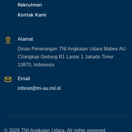
33. Agenda Presiden
Rekrutmen
34. Agenda Kabupaten/Kota
Kontak Kami
35. Gangguan bandara
36. Kecelakaan pesawat TNI
Alamat
37. Kecelakaan pesawat swasta
Dinas Penerangan TNI Angkatan Udara Mabes AU
38. Bencana Alam
Cilangkap Gedung B1 Lantai 1 Jakarta Timur
39. Gangguan KAMTIBMAS
13870, Indonesia
Email
infonet@tni-au.mil.id
© 2026 TNI Angkatan Udara. All rights reserved.