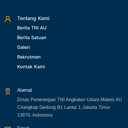
28. Bukan Berita TNI AU
29. Akademik
Tentang Kami
30. Organisasi TNI
Berita TNI AU
31. SPAM
Berita Satuan
32. Agenda KASAU
Galeri
33. Agenda Presiden
Rekrutmen
34. Agenda Kabupaten/Kota
Kontak Kami
35. Gangguan bandara
36. Kecelakaan pesawat TNI
Alamat
37. Kecelakaan pesawat swasta
Dinas Penerangan TNI Angkatan Udara Mabes AU
38. Bencana Alam
Cilangkap Gedung B1 Lantai 1 Jakarta Timur
39. Gangguan KAMTIBMAS
13870, Indonesia