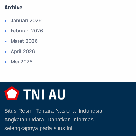
Archive
15. Upacara
16. Sertijab
Januari 2026
17. Potensi Kedirgantaraan
Februari 2026
18. Kegiatan Kedirgantaraan
Maret 2026
19. Agenda TNI
April 2026
20. Agenda TNI AU
Mei 2026
21. Latihan TNI AU
Juni 2026
22. Latihan TNI
Juli 2026
23. Operasi TNI
Agustus 2026
24. Operasi TNI AU
September 2025
Situs Resmi Tentara Nasional Indonesia
25. Agenda PIA Ardhya Garini
Oktober 2025
Angkatan Udara. Dapatkan informasi
26. Agenda Yasarini
November 2025
selengkapnya pada situs ini.
27. Politik
Desember 2025