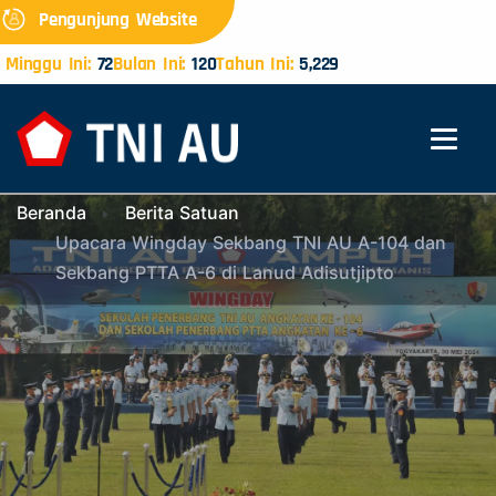
Pengunjung Website
Minggu Ini:
72
Bulan Ini:
120
Tahun Ini:
5,229
Beranda
Berita Satuan
Upacara Wingday Sekbang TNI AU A-104 dan
Sekbang PTTA A-6 di Lanud Adisutjipto