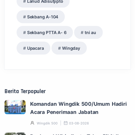
Lanud Adisutjipto
Sekbang A-104
Sekbang PTTA A- 6
tni au
Upacara
Wingday
Berita Terpopuler
Komandan Wingdik 500/Umum Hadiri
Acara Penerimaan Jabatan
Wingdik 500
03-08-2026