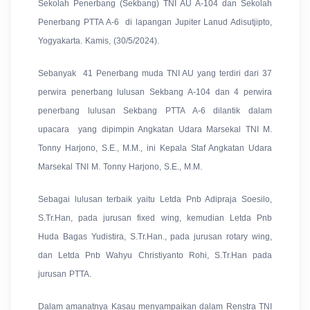
Sekolah Penerbang (Sekbang) TNI AU A-104 dan Sekolah
Penerbang PTTA A-6 di lapangan Jupiter Lanud Adisutjipto,
Yogyakarta. Kamis, (30/5/2024).
Sebanyak 41 Penerbang muda TNI AU yang terdiri dari 37
perwira penerbang lulusan Sekbang A-104 dan 4 perwira
penerbang lulusan Sekbang PTTA A-6 dilantik dalam
upacara yang dipimpin Angkatan Udara Marsekal TNI M.
Tonny Harjono, S.E., M.M., ini Kepala Staf Angkatan Udara
Marsekal TNI M. Tonny Harjono, S.E., M.M.
Sebagai lulusan terbaik yaitu Letda Pnb Adipraja Soesilo,
S.Tr.Han, pada jurusan fixed wing, kemudian Letda Pnb
Huda Bagas Yudistira, S.Tr.Han., pada jurusan rotary wing,
dan Letda Pnb Wahyu Christiyanto Rohi, S.Tr.Han pada
jurusan PTTA.
Dalam amanatnya Kasau menyampaikan dalam Renstra TNI