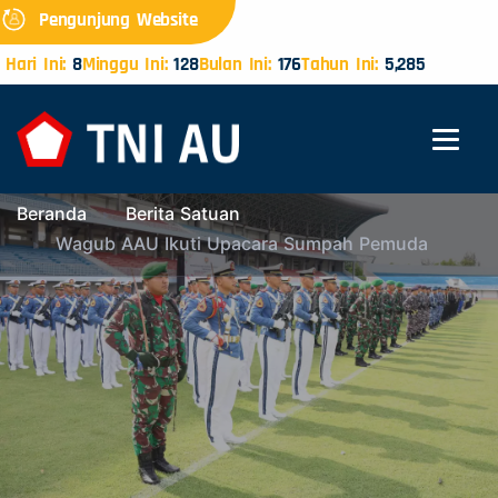
Pengunjung Website
Hari Ini:
8
Minggu Ini:
128
Bulan Ini:
176
Tahun Ini:
5,285
Beranda
Berita Satuan
Wagub AAU Ikuti Upacara Sumpah Pemuda