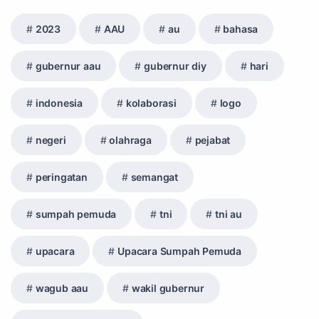
8. SPAM Sosial Media
2023
AAU
au
bahasa
9. Tni au
10. Masalah anggota TNI AU
gubernur aau
gubernur diy
hari
11. Info Operasi dan Latihan
indonesia
kolaborasi
logo
12. Federasi Aero Sport Indonesia
13. Satuan Karya Dirgantara - Pramuka
negeri
olahraga
pejabat
14. Komite Olahraga Militer Indonesia (komi)
peringatan
semangat
15. Upacara
16. Sertijab
sumpah pemuda
tni
tni au
17. Potensi Kedirgantaraan
upacara
Upacara Sumpah Pemuda
18. Kegiatan Kedirgantaraan
19. Agenda TNI
wagub aau
wakil gubernur
20. Agenda TNI AU