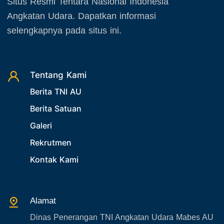
Situs Resmi Tentara Nasional Indonesia
34. Agenda Kabupaten/Kota
Oktober 2025
Angkatan Udara. Dapatkan informasi
35. Gangguan bandara
November 2025
selengkapnya pada situs ini.
36. Kecelakaan pesawat TNI
Desember 2025
37. Kecelakaan pesawat swasta
38. Bencana Alam
Tentang Kami
39. Gangguan KAMTIBMAS
Berita TNI AU
Berita Satuan
Galeri
Rekrutmen
Kontak Kami
Alamat
Dinas Penerangan TNI Angkatan Udara Mabes AU