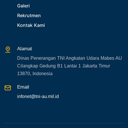
Galeri
29. Akademik
Rekrutmen
30. Organisasi TNI
Kontak Kami
31. SPAM
32. Agenda KASAU
33. Agenda Presiden
Alamat
34. Agenda Kabupaten/Kota
Dinas Penerangan TNI Angkatan Udara Mabes AU
35. Gangguan bandara
Cilangkap Gedung B1 Lantai 1 Jakarta Timur
36. Kecelakaan pesawat TNI
13870, Indonesia
37. Kecelakaan pesawat swasta
Email
38. Bencana Alam
infonet@tni-au.mil.id
39. Gangguan KAMTIBMAS