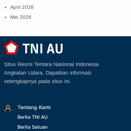
April 2026
16. Sertijab
Mei 2026
17. Potensi Kedirgantaraan
Juni 2026
18. Kegiatan Kedirgantaraan
Juli 2026
19. Agenda TNI
Agustus 2026
20. Agenda TNI AU
September 2025
21. Latihan TNI AU
Situs Resmi Tentara Nasional Indonesia
Oktober 2025
22. Latihan TNI
Angkatan Udara. Dapatkan informasi
November 2025
23. Operasi TNI
selengkapnya pada situs ini.
Desember 2025
24. Operasi TNI AU
25. Agenda PIA Ardhya Garini
26. Agenda Yasarini
Tentang Kami
Berita TNI AU
27. Politik
Berita Satuan
28. Bukan Berita TNI AU