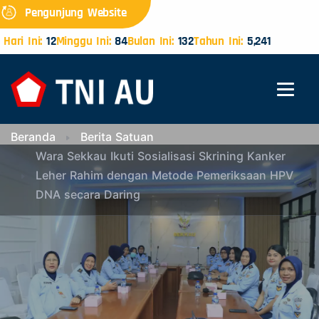
Pengunjung Website
Hari Ini:
12
Minggu Ini:
84
Bulan Ini:
132
Tahun Ini:
5,241
Beranda
Berita Satuan
Wara Sekkau Ikuti Sosialisasi Skrining Kanker
Leher Rahim dengan Metode Pemeriksaan HPV
DNA secara Daring