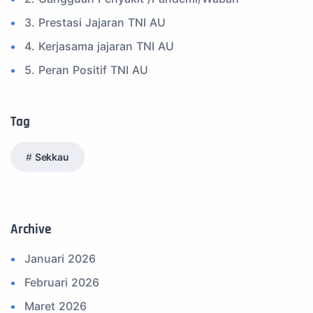
3. Prestasi Jajaran TNI AU
4. Kerjasama jajaran TNI AU
5. Peran Positif TNI AU
6. Kegiatan Inspiratif
7. Spam Bukan Berita TNI
Tag
8. SPAM Sosial Media
Sekkau
9. Tni au
10. Masalah anggota TNI AU
11. Info Operasi dan Latihan
Archive
12. Federasi Aero Sport Indonesia
Januari 2026
13. Satuan Karya Dirgantara - Pramuka
Februari 2026
14. Komite Olahraga Militer Indonesia (komi)
Maret 2026
15. Upacara